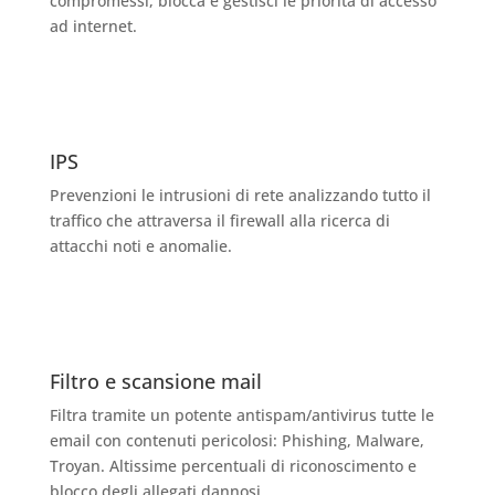
compromessi, blocca e gestisci le priorità di accesso
ad internet.
IPS
Prevenzioni le intrusioni di rete analizzando tutto il
traffico che attraversa il firewall alla ricerca di
attacchi noti e anomalie.
Filtro e scansione mail
Filtra tramite un potente antispam/antivirus tutte le
email con contenuti pericolosi: Phishing, Malware,
Troyan. Altissime percentuali di riconoscimento e
blocco degli allegati dannosi